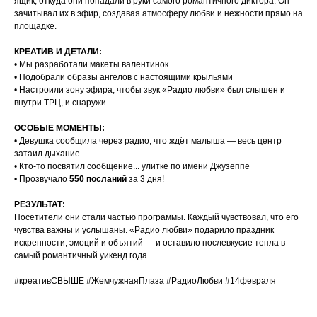
ящик, откуда они попадали в руки самого романтичного диктора. Он
зачитывал их в эфир, создавая атмосферу любви и нежности прямо на
площадке.
КРЕАТИВ И ДЕТАЛИ:
• Мы разработали макеты валентинок
• Подобрали образы ангелов с настоящими крыльями
• Настроили зону эфира, чтобы звук «Радио любви» был слышен и
внутри ТРЦ, и снаружи
ОСОБЫЕ МОМЕНТЫ:
• Девушка сообщила через радио, что ждёт малыша — весь центр
затаил дыхание
• Кто-то посвятил сообщение... улитке по имени Джузеппе
• Прозвучало
550 посланий
за 3 дня!
РЕЗУЛЬТАТ:
Посетители они стали частью программы. Каждый чувствовал, что его
чувства важны и услышаны. «Радио любви» подарило праздник
искренности, эмоций и объятий — и оставило послевкусие тепла в
самый романтичный уикенд года.
#креативСВЫШЕ #ЖемчужнаяПлаза #РадиоЛюбви #14февраля