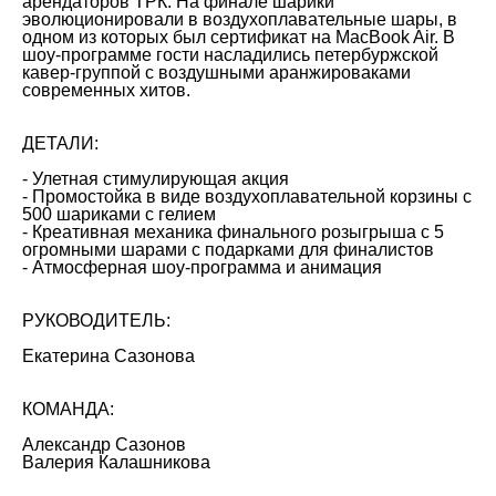
арендаторов ТРК. На финале шарики
эволюционировали в воздухоплавательные шары, в
одном из которых был сертификат на MacBook Air. В
шоу-программе гости насладились петербуржской
кавер-группой с воздушными аранжироваками
современных хитов.
ДЕТАЛИ:
- Улетная стимулирующая акция
- Промостойка в виде воздухоплавательной корзины с
500 шариками с гелием
- Креативная механика финального розыгрыша с 5
огромными шарами с подарками для финалистов
- Атмосферная шоу-программа и анимация
РУКОВОДИТЕЛЬ:
Екатерина Сазонова
КОМАНДА:
Александр Сазонов
Валерия Калашникова