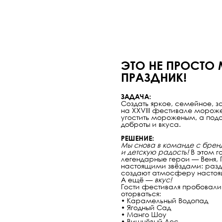
ЭТО НЕ ПРОСТО
ПРАЗДНИК!
ЗАДАЧА:
Создать яркое, семейное, 
на XXVIII фестивале мороже
угостить мороженым, а пода
доброты и вкуса.
РЕШЕНИЕ:
Мы снова в команде с бренд
и детскую радость!
В этом г
легендарные герои — Веня, П
настоящими звёздами: раз
создают атмосферу настоящ
А ещё —
вкус!
Гости фестиваля пробовали
оторваться:
• Карамельный Водопад
• Ягодный Сад
• Манго Шоу
• Вишнёвый Лес