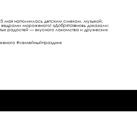
25 мая наполнилась детским смехом, музыкой,
о, ведрами мороженого!
«Добрята»
вновь доказали:
тых радостей — вкусного лакомства и дружеских
женого #семейныйпраздник