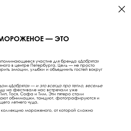
 МОРОЖЕНОЕ — ЭТО
запоминающееся участие для бренда
«Добрята»
ного в центре Петербурга. Цель — не просто
рить эмоции, улыбки и объединить гостей вокруг
ом «Добрята» — и это всегда про тепло, веселье
оду на фестивале нас встречали уже
ип, Тося, Софа и Тим. Эти пятеро стали
дают обнимашки, танцуют, фотографируются и
его летнего чуда.
 коллекцию мороженого, от которой сложно