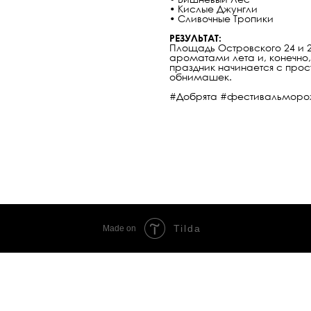
• Кислые Джунгли
• Сливочные Тропики
РЕЗУЛЬТАТ:
Площадь Островского 24 и 
ароматами лета и, конечн
праздник начинается с прос
обнимашек.
#Добрята #фестивальморо
Tilda
Made on