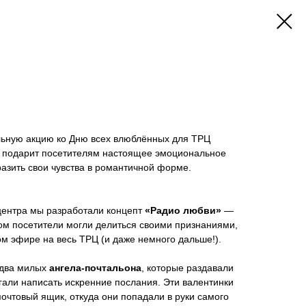
льную акцию ко Дню всех влюблённых для ТРЦ
я подарит посетителям настоящее эмоциональное
азить свои чувства в романтичной форме.
 центра мы разработали концепт
«Радио любви»
—
ом посетители могли делиться своими признаниями,
ом эфире на весь ТРЦ (и даже немного дальше!).
 два милых
ангела-почтальона
, которые раздавали
гали написать искренние послания. Эти валентинки
очтовый ящик, откуда они попадали в руки самого