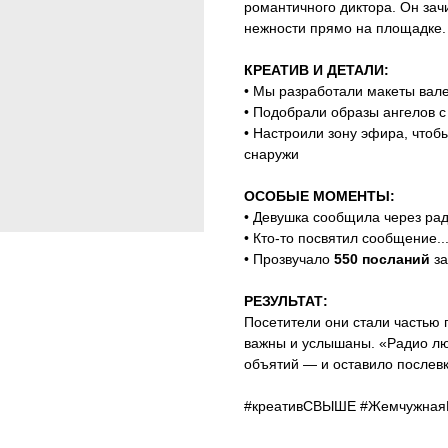
романтичного диктора. Он зач
нежности прямо на площадке.
КРЕАТИВ И ДЕТАЛИ:
• Мы разработали макеты вал
• Подобрали образы ангелов 
• Настроили зону эфира, чтоб
снаружи
ОСОБЫЕ МОМЕНТЫ:
• Девушка сообщила через рад
• Кто-то посвятил сообщение..
• Прозвучало
550 посланий
за
РЕЗУЛЬТАТ:
Посетители они стали частью 
важны и услышаны. «Радио лю
объятий — и оставило послевк
#креативСВЫШЕ #Жемчужная