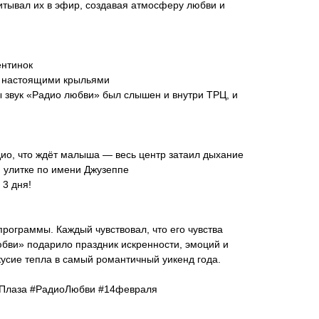
итывал их в эфир, создавая атмосферу любви и
ентинок
с настоящими крыльями
ы звук «Радио любви» был слышен и внутри ТРЦ, и
ио, что ждёт малыша — весь центр затаил дыхание
. улитке по имени Джузеппе
 3 дня!
программы. Каждый чувствовал, что его чувства
бви» подарило праздник искренности, эмоций и
усие тепла в самый романтичный уикенд года.
Плаза #РадиоЛюбви #14февраля