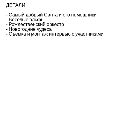
ДЕТАЛИ:
- Самый добрый Санта и его помощники
- Веселые эльфы
- Рождественский оркестр
- Новогодние чудеса
- Съемка и монтаж интервью с участниками
новогодней акции
РУКОВОДИТЕЛЬ:
Виктор Патюков
КОМАНДА:
Дарья Патюкова
Смотреть видео
Tilda
Made on