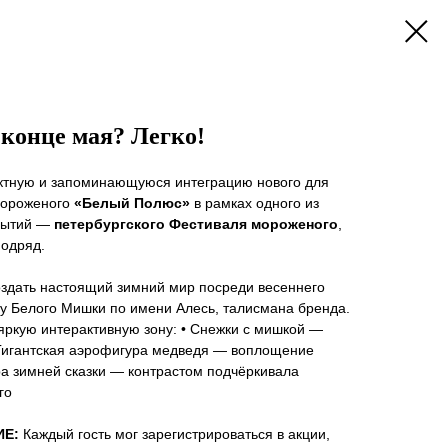
 конце мая? Легко!
тную и запоминающуюся интеграцию нового для
мороженого
«Белый Полюс»
в рамках одного из
бытий —
петербургского Фестиваля мороженого
,
подряд.
дать настоящий зимний мир посреди весеннего
 Белого Мишки по имени Алесь, талисмана бренда.
яркую интерактивную зону: • Снежки с мишкой —
 Гигантская аэрофигура медведя — воплощение
а зимней сказки — контрастом подчёркивала
го
ИЕ:
Каждый гость мог зарегистрироваться в акции,